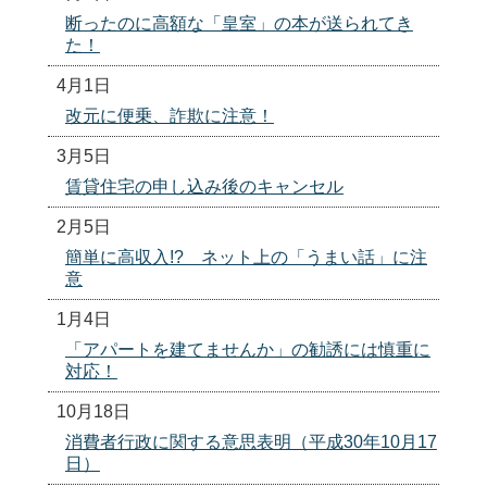
断ったのに高額な「皇室」の本が送られてき
た！
4月1日
改元に便乗、詐欺に注意！
3月5日
賃貸住宅の申し込み後のキャンセル
2月5日
簡単に高収入!? ネット上の「うまい話」に注
意
1月4日
「アパートを建てませんか」の勧誘には慎重に
対応！
10月18日
消費者行政に関する意思表明（平成30年10月17
日）