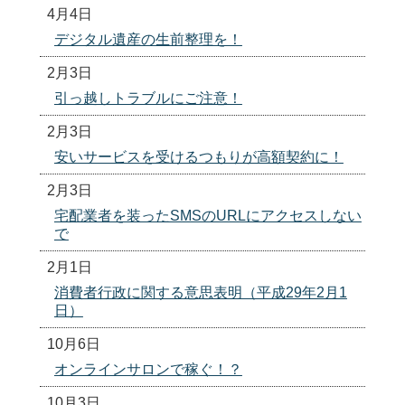
4月4日
デジタル遺産の生前整理を！
2月3日
引っ越しトラブルにご注意！
2月3日
安いサービスを受けるつもりが高額契約に！
2月3日
宅配業者を装ったSMSのURLにアクセスしない
で
2月1日
消費者行政に関する意思表明（平成29年2月1
日）
10月6日
オンラインサロンで稼ぐ！？
10月3日