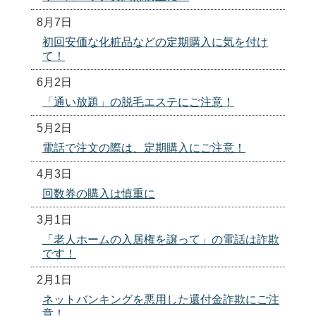
8月7日
初回安価な化粧品などの定期購入に気を付け
て！
6月2日
「通い放題」の脱毛エステにご注意！
5月2日
電話で注文の際は、定期購入にご注意！
4月3日
回数券の購入は慎重に
3月1日
「老人ホームの入居権を譲って」の電話は詐欺
です！
2月1日
ネットバンキングを悪用した還付金詐欺にご注
意！