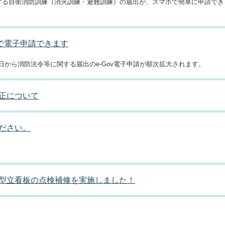
施する自衛消防訓練（消火訓練・避難訓練）の届出が、スマホで簡単に申請でき
vで電子申請できます
日から消防法令等に関する届出のe-Gov電子申請が順次拡大されます。
正について
ださい。
型立看板の点検補修を実施しました！