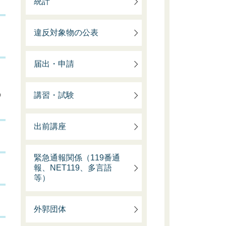
統計
違反対象物の公表
届出・申請
の
講習・試験
出前講座
緊急通報関係（119番通
報、NET119、多言語
等）
外郭団体