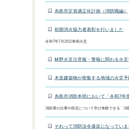
糸島市定員適正化計画（消防職編）
初期消火協力者表彰を行いました
令和7年7月20日車両火災
林野火災注意報・警報に関わる火災
木造建築物が密集する地域の火災予
糸島市消防本部において「令和7年
消防署の仕事や防災について学び体験できる「消
それって消防法令違反になっていま