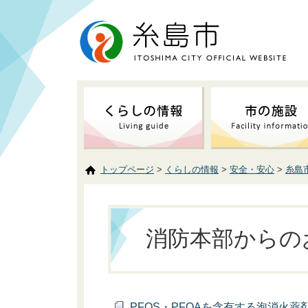
トップページ
>
くらしの情報
>
安全・安心
>
糸島
消防本部からの
PFOS・PFOAを含有する泡消火