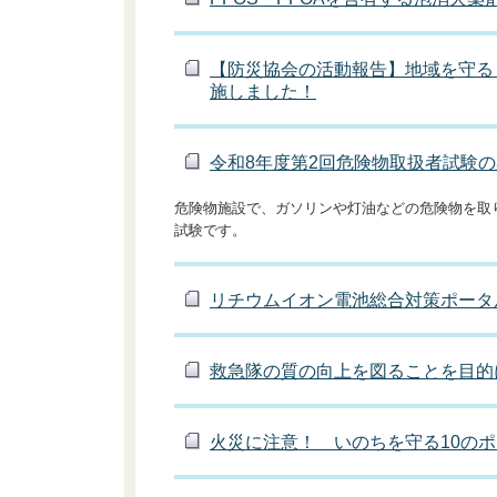
【防災協会の活動報告】地域を守る
施しました！
令和8年度第2回危険物取扱者試験
危険物施設で、ガソリンや灯油などの危険物を取
試験です。
リチウムイオン電池総合対策ポータ
救急隊の質の向上を図ることを目的
火災に注意！ いのちを守る10の