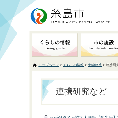
トップページ
>
くらしの情報
>
大学連携
> 連携研
連携研究など
≪受付終了≫協定大学等【学生等】