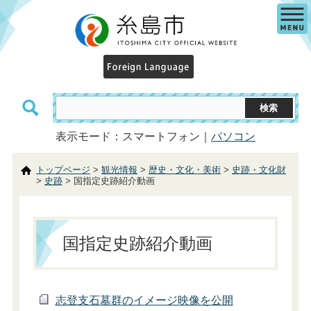
表示モード：スマートフォン｜
パソコン
トップページ
>
観光情報
>
歴史・文化・美術
>
史跡・文化財
>
史跡
> 国指定史跡紹介動画
国指定史跡紹介動画
志登支石墓群のイメージ映像を公開