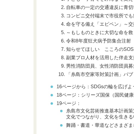
自転車の一定の交通違反に青切
コンビニ交付端末で市役所でも
命を守る備え「エピペン」～交
～もしものときに大切な命を救
令和8年度狂犬病予防集合注射
知らせてほしい こころのSO
副業プロ人材を活用した伴走支
男性消防団員、女性消防団員募
「糸島市空家等対策計画」パブ
16ページから：SDGsの輪を広げよ
18ページ：シリーズ国保
（国民健康
19ページ：
糸島市文化芸術推進基本計画策
文化でつながり、文化を生きる
舞踊・書道・華道などさまざま