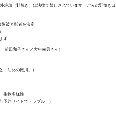
野外焼却（野焼き）は法律で禁止されています ごみの野焼きは
表彰被表彰者を決定
）
ます
糸の森 前田和子さん／大串幸男さん）
と「油比の殿川」）
 生物多様性
行予約サイトでトラブル！）