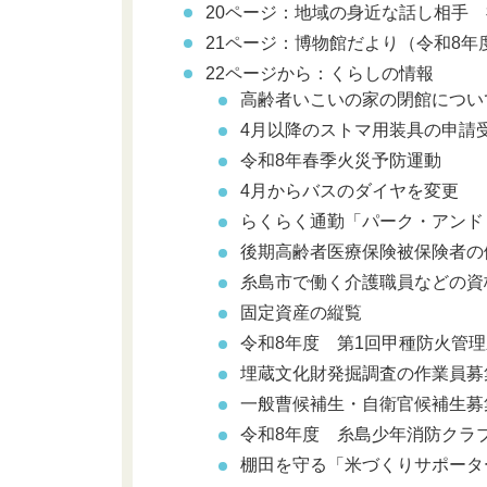
20ページ：地域の身近な話し相手
21ページ：博物館だより（令和8
22ページから：くらしの情報
高齢者いこいの家の閉館につい
4月以降のストマ用装具の申請
令和8年春季火災予防運動
4月からバスのダイヤを変更
らくらく通勤「パーク・アンド
後期高齢者医療保険被保険者の
糸島市で働く介護職員などの資
固定資産の縦覧
令和8年度 第1回甲種防火管
埋蔵文化財発掘調査の作業員募
一般曹候補生・自衛官候補生募
令和8年度 糸島少年消防クラ
棚田を守る「米づくりサポータ