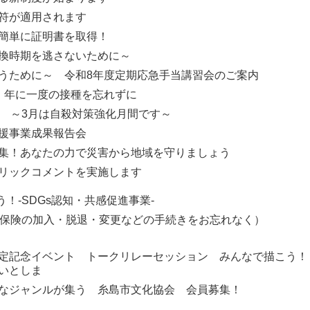
符が適用されます
簡単に証明書を取得！
換時期を逃さないために～
うために～ 令和8年度定期応急手当講習会のご案内
 年に一度の接種を忘れずに
S ～3月は自殺対策強化月間です～
援事業成果報告会
集！あなたの力で災害から地域を守りましょう
リックコメントを実施します
う！-SDGs認知・共感促進事業-
保険の加入・脱退・変更などの手続きをお忘れなく）
定記念イベント トークリレーセッション みんなで描こう！
いとしま
なジャンルが集う 糸島市文化協会 会員募集！