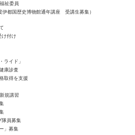
 福祉委員
年度伊都国歴史博物館通年講座 受講生募集）
て
受け付け
・ライド」
健康診査
格取得を支援
理新規講習
集
集
ブ隊員募集
ー」募集