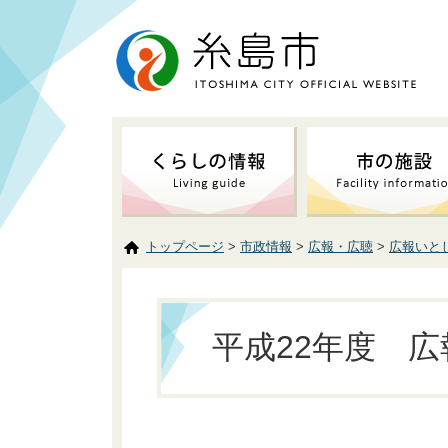
トップページ
>
市政情報
>
広報・広聴
>
広報いと
平成22年度 