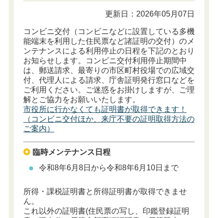
更新日：2026年05月07日
コンビニ交付（コンビニなどに設置している多機
能端末を利用した住民票など諸証明の交付）のメ
ンテナンスによる利用停止の日程を下記のとおり
お知らせします。
コンビニ交付利用停止期間中
は、郵送請求、最寄りの市区町村役場での広域交
付、代理人による請求、庁舎証明発行窓口などを
ご利用ください。ご迷惑をお掛けしますが、ご理
解とご協力をお願いいたします。
市役所に行かなくても証明書が取得できます！
（コンビニ交付ほか、来庁不要の証明取得方法の
ご案内）
臨時メンテナンス日程
令和8年6月8日から令和8年6月10日まで
所得・課税証明書と所得証明書が取得できませ
ん。
これ以外の証明書(住民票の写し、印鑑登録証明