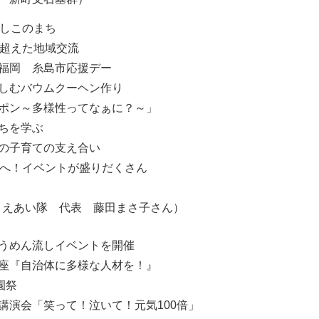
としこのまち
を超えた地域交流
福岡 糸島市応援デー
しむバウムクーヘン作り
ポン～多様性ってなぁに？～」
ちを学ぶ
の子育ての支え合い
館へ！イベントが盛りだくさん
土ささえあい隊 代表 藤田まさ子さん）
うめん流しイベントを開催
座『自治体に多様な人材を！』
園祭
講演会「笑って！泣いて！元気100倍」