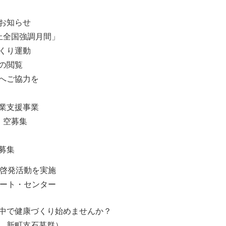
お知らせ
止全国強調月間」
くり運動
の閲覧
へご協力を
業支援事業
・空募集
募集
た啓発活動を実施
ポート・センター
中で健康づくり始めませんか？
 新町支石墓群）