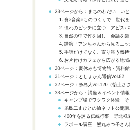
28ページから：まちのわだい い
食×音楽×ものづくりで 世代
憧れのピッチに立つ アビスパ
自然の中で竹を回し 会話を楽
講演「アンちゃんから見るニッ
手話だけでなく、寄り添う気持
お片付けカフェから広がる地域
30ページ：夏休みも博物館・資料
31ページ：
としょかん通信
Vol.82
32ページ：糸島人vol.120（怡
33ページから：講座＆イベント情報
キャンプ場でワクワク体験 そ
糸島二丈ひとの輪ネット公開講
400年を誇る伝統行事 野北祇
ラポール講座 熊丸みつ子さん