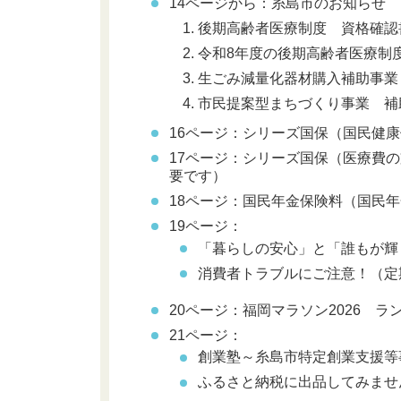
14ページから：糸島市のお知らせ
後期高齢者医療制度 資格確認
令和8年度の後期高齢者医療制
生ごみ減量化器材購入補助事業
市民提案型まちづくり事業 補
16ページ：シリーズ国保（国民健
17ページ：シリーズ国保（医療費
要です
）
18ページ：国民年金保険料（国民
19ページ：
「暮らしの安心」と「誰もが輝
消費者トラブルにご注意！（定
20ページ：福岡マラソン2026 
21ページ：
創業塾～糸島市特定創業支援等
ふるさと納税に出品してみませ