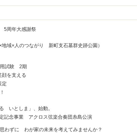
 5周年大感謝祭
×地域×人のつながり 新町支石墓群史跡公園）
用試験 2期
笑顔を支える
策定
！
る いとしま」、始動。
定記念事業 アクロス弦楽合奏団糸島公演
と思わずに わが家の未来を考えてみませんか？