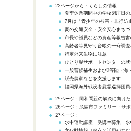
22ページから：くらしの情報
夏季休業期間中の学校閉庁日の
7月は「青少年の被害・非行防
夏の交通安全・安全安心まちづ
市長や議員などの資産等報告書
高齢者等見守り台帳の一斉調査
特定外来生物に注意
ひとり親サポートセンターの就
一般曹候補生および2等陸・海
販売農家などを支援します
福岡県海外戦没者慰霊巡拝団員
25ページ：同和問題の解決に向け
26ページ：糸島市ファミリー・サ
27ページ：
水中運動講座 受講生募集 水
文化財情報（保存と活用が進む