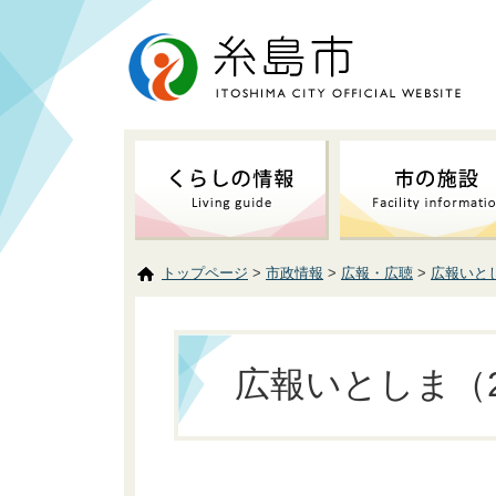
トップページ
>
市政情報
>
広報・広聴
>
広報いと
広報いとしま（2