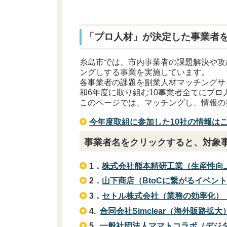
「プロ人材」が決定した事業者
糸島市では、市内事業者の課題解決や攻
ングしする事業を実施しています。
各事業者の課題を副業人材マッチングサ
和6年度に取り組む10事業者全てにプロ
このページでは、マッチングし、情報の
今年度取組に参加した10社の情報は
事業者名をクリックすると、対象
1．
株式会社熊本精研工業（生産性向上）
2．
山下商店（BtoCに繋がるイベント
3．
セトル株式会社（業務の効率化）（1
4.
合同会社Simclear（海外販路拡大）
5.
一般社団法人ママトコラボ（デジタ