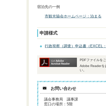
宿泊先の一例
市観光協会ホームページ：泊まる
申請様式
行政視察（調査）申込書（EXCEL：
PDFファイルをご
Adobe Rea
い。
お問い合わせ
議会事務局 議事課
窓口の場所：5階