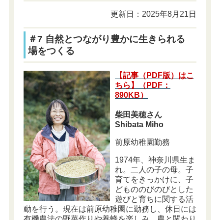
更新日：2025年8月21日
＃7 自然とつながり豊かに生きられる
場をつくる
【記事（PDF版）はこ
ちら】（PDF：
890KB）
柴田美穂さん
Shibata Miho
前原幼稚園勤務
1974年、神奈川県生ま
れ。二人の子の母。子
育てをきっかけに、子
どもののびのびとした
遊びと育ちに関する活
動を行う。現在は前原幼稚園に勤務し、休日には
有機農法の野菜作りや養蜂を楽しみ、農と関わり