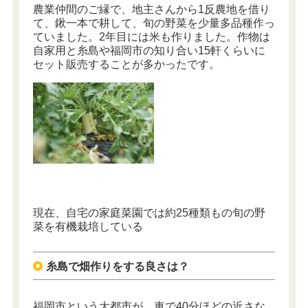
農業仲間のご縁で、地主さんから1反農地を借り
て、鍬一本で耕して、旬の野菜を少量多品種作っ
ていました。2年目には米も作りました。作物は
自家用と糸島や福岡市の知り合い15軒くらいに
セット販売することが多かったです。
現在、自宅の家庭菜園では約25種類もの旬の野
菜を有機栽培している
糸島で畑作りをする良さは？
福岡市という大都市が、車で40分ほどの近さな