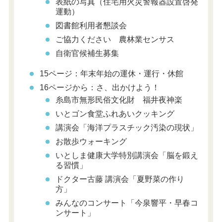
表紙の写真（住宅用火災警報器設置啓発
運動）
図書館利用者懇談会
ご協力ください 農林業センサス
自衛官候補生募集
15ページ：年末年始の運休・運行・休館
16ページから：さ、出かけよう！
糸島市無形民俗文化財 福井夜神楽
いとゴン食堂ふれあいクッキング
講演会「海洋プラスチック汚染の現状」
お散歩ウォーキング
いとしま健康大学特別講演会「脳を鍛え
る習慣」
ドクター古藤 講演会「夏野菜の作り
方」
みんなのコンサート「今泉響平・早春コ
ンサート」