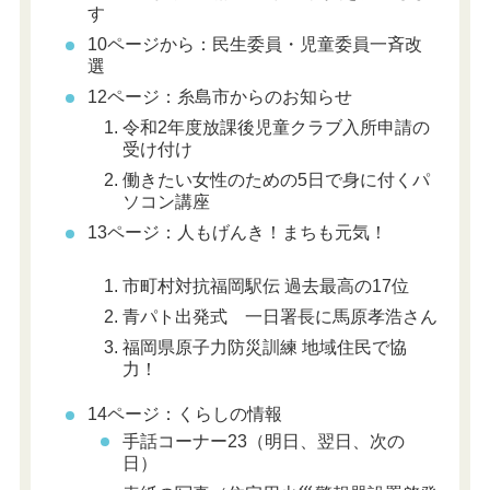
す
10ページから：民生委員・児童委員一斉改
選
12ページ：糸島市からのお知らせ
令和2年度放課後児童クラブ入所申請の
受け付け
働きたい女性のための5日で身に付くパ
ソコン講座
13ページ：人もげんき！まちも元気！
市町村対抗福岡駅伝 過去最高の17位
青パト出発式 一日署長に馬原孝浩さん
福岡県原子力防災訓練 地域住民で協
力！
14ページ：くらしの情報
手話コーナー23（明日、翌日、次の
日）