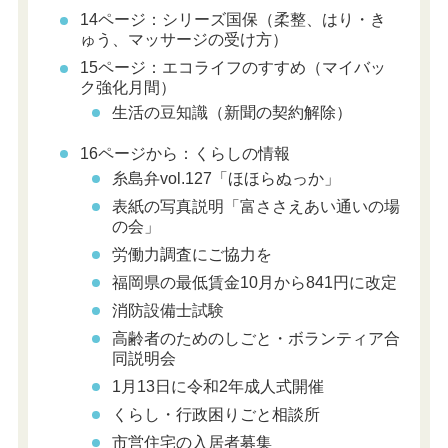
14ページ：シリーズ国保（柔整、はり・き
ゅう、マッサージの受け方）
15ページ：エコライフのすすめ（マイバッ
ク強化月間）
生活の豆知識（新聞の契約解除）
16ページから：くらしの情報
糸島弁vol.127「ほほらぬっか」
表紙の写真説明「富ささえあい通いの場
の会」
労働力調査にご協力を
福岡県の最低賃金10月から841円に改定
消防設備士試験
高齢者のためのしごと・ボランティア合
同説明会
1月13日に令和2年成人式開催
くらし・行政困りごと相談所
市営住宅の入居者募集