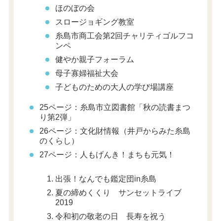
ほのぼの会
スロージョギング教室
糸島市商工会第2回チャリティゴルフコ
ンペ
健やか親子フォーラム
母子寡婦福祉大会
子どものための大人の学び場講座
25ページ：糸島市立図書館「秋の読書まつ
り第2弾」
26ページ：文化財情報（井戸からみた糸島
のくらし）
27ページ：人もげんき！まちも元気！
出張！なんでも鑑定団in糸島
夏の締めくくり サンセットライブ
2019
令和初の敬老の日 長寿を祝う