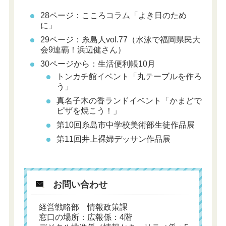
28ページ：こころコラム「よき日のため
に」
29ページ：糸島人vol.77（水泳で福岡県民大
会9連覇！浜辺健さん）
30ページから：生活便利帳10月
トンカチ館イベント「丸テーブルを作ろ
う」
真名子木の香ランドイベント「かまどで
ピザを焼こう！」
第10回糸島市中学校美術部生徒作品展
第11回井上裸婦デッサン作品展
お問い合わせ
経営戦略部 情報政策課
窓口の場所：広報係：4階