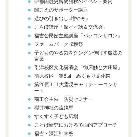
伊都国歴史博物館秋のイベント案内
聞こえのサポーター講座
遊びの引き出し♪増やそ♪
こらぼ講座「深イイ話＆交流会」
福吉公民館主催講座「パソコンサロン」
ファームパーク収穫祭
子どものやる気をグングン伸ばす魔法の
言葉
引津校区文化講演会「御床触と大庄屋」
前原校区 第8回 ぬくもり文化祭
第20回3.11大震災チャリティーコンサ
ート
商工会主催 防災セミナー
櫻井神社の流鏑馬
すくすく子ども広場
ことば研究における多面的アプローチ
福吉・深江神幸祭