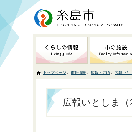
トップページ
>
市政情報
>
広報・広聴
>
広報いと
広報いとしま（2