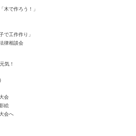
「木で作ろう！」
子で工作作り」
法律相談会
も元気！
）
大会
影絵
大会へ