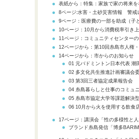
表紙から：特集：家族で家の将来を
8ページ:水害・土砂災害情報 警戒
9ページ：医療費の一部を助成（子
10ページ：10月から消費税率引き
11ページ：コミュニティセンター
12ページから：第10回糸島市人権
14ページから：市からのお知らせ
01 元バドミントン日本代表 
02 多文化共生推進計画審議会
03 第3回三者協定成果報告会
04 糸島暮らしと仕事のコミュ
05 糸島市協定大学等課題解決
06 10月から火を使用する飲
17ページ：講演会「性の多様性と
ブランド糸島発信「博多BARI