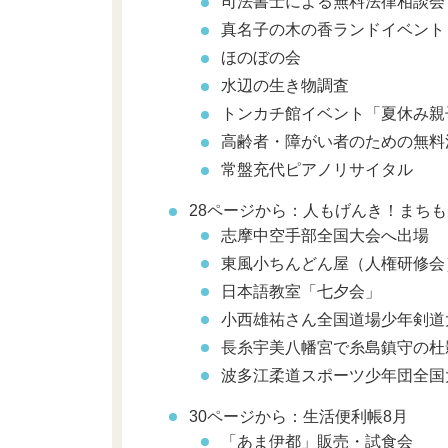
司法書士による無料法律相談会
真名子の木の香ランドイベント
ほのぼの会
水辺の生き物調査
トンカチ館イベント「夏休み親
高齢者・障がい者のための無料
常盤充代ピアノリサイタル
28ページから：人もげんき！まち
志摩中空手部全国大会へ出場
東風小ちんどん屋（人権研修会
日本語教室「七夕会」
小西雄祐さん全国道場少年剣道
長糸宇美八幡宮で糸島鎮守の杜
波多江柔道スポーツ少年団全国
30ページから：生活便利帳8月
「あま伊都」販売・試食会