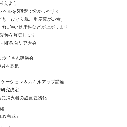
考えよう
レベルを5段階で分かりやすく
ども、ひとり親、重度障がい者）
上げに伴い使用料などが上がります
の愛称を募集します
・同和教育研究大会
潮田玲子さん講演会
委員を募集
ニケーション＆スキルアップ講座
型研究決定
食店に消火器の設置義務化
人権」
MEN完成」