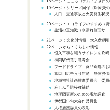
18ページ：こころコラム「よき日
19ページ：シリーズ国保（医療費
人口、交通事故と火災発生状況
20ページ：エコライフのすすめ（
生活の豆知識（水漏れ修理サー
21ページ：文化財情報（大入盆綱
22ページから：くらしの情報
恒久平和を願うサイレンを吹鳴
福岡駅伝選手選考会
フードドライブ 食品寄附のお
窓口用広告入り封筒 無償提供
地域福祉計画推進委員会 委員
麻しん予防接種補助
地形図更新のための現地調査
伊都国俳句大会作品募集
人権擁護委員の表彰