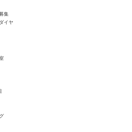
募集
ダイヤ
室
回
グ