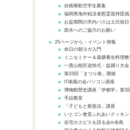
自衛隊航空学生募集
福岡県海外戦没者慰霊巡拝団員
お盆期間の市内バスは土日祝日
節水へのご協力のお願い
25ページから：イベント情報
休日の朝ヨガ入門
ミニセミナー＆薬膳養生料理教
一貴山校区追悼式・盆踊り大会
第33回「まつり南」開催
IT南風の会パソコン講座
博物館歴史講座「伊都学」第3
手話教室
「子どもと救急法」講座
いとゴン食堂ふれあいクッキン
在宅ホスピスを語る会in糸島