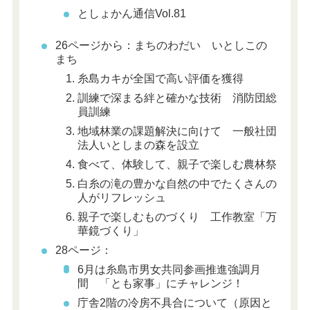
としょかん通信
Vol.81
26ページから：まちのわだい いとしこの
まち
糸島カキが全国で高い評価を獲得
訓練で深まる絆と確かな技術 消防団総
員訓練
地域林業の課題解決に向けて 一般社団
法人いとしまの森を設立
食べて、体験して、親子で楽しむ農林祭
白糸の滝の豊かな自然の中でたくさんの
人がリフレッシュ
親子で楽しむものづくり 工作教室「万
華鏡づくり」
28ページ：
6月は糸島市男女共同参画推進強調月
間 「とも家事」にチャレンジ！
庁舎2階の冷房不具合について（原因と