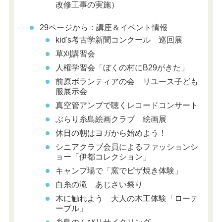
改修工事の実施）
29ページから：講座＆イベント情報
kid's考古学新聞コンクール 巡回展
草刈講習会
人権学習会「ぼくの村にB29がきた」
前原ボランティアの会 リユース子ども
服展示会
真空管アンプで聴くレコードコンサート
ぶらり糸島絵画クラブ 絵画展
休日の朝はヨガから始めよう！
シニアクラブ会員によるファッションシ
ョー「伊都コレクション」
キャンプ場で「窯でピザ焼き体験」
白糸の滝 あじさい祭り
木に触れよう 大人の木工体験「ローテ
ーブル」