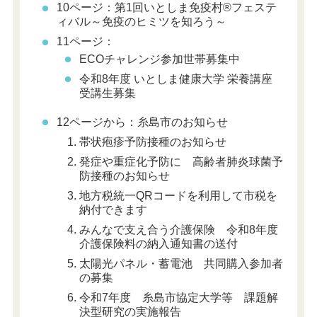
10ページ：第1回
いとしま免疫村®フェステ
ィバル～免疫のヒミツを知ろう～
11ページ：
ECOチャレンジ参加世帯募集中
令和8年度 いとしま健康大学 栄養講座
受講生募集
12ページから：糸島市のお知らせ
帯状疱疹予防接種のお知らせ
発症や重症化予防に 高齢者肺炎球菌予
防接種のお知らせ
地方税統一QRコードを利用して市税を
納付できます
みんなで支え合う介護保険 令和8年度
介護保険料の納入通知書の送付
太陽光パネル・蓄電池 共同購入参加者
の募集
令和7年度 糸島市協定大学等 課題解
決型研究の実施報告