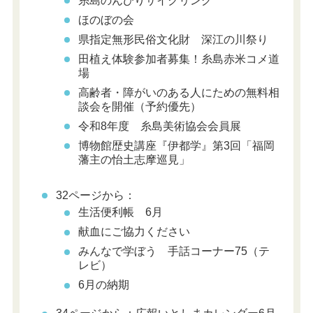
糸島のんびりサイクリング
ほのぼの会
県指定無形民俗文化財 深江の川祭り
田植え体験参加者募集！糸島赤米コメ道
場
高齢者・障がいのある人にための無料相
談会を開催（予約優先）
令和8年度 糸島美術協会会員展
博物館歴史講座『伊都学』第3回「福岡
藩主の怡土志摩巡見」
32ページから：
生活便利帳 6月
献血にご協力ください
みんなで学ぼう 手話コーナー75（テ
レビ）
6月の納期