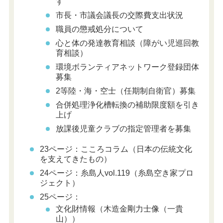
す
市長・市議会議長の交際費支出状況
職員の懲戒処分について
心と体の発達教育相談（障がい児巡回教
育相談）
環境ボランティアネットワーク登録団体
募集
2等陸・海・空士（任期制自衛官）募集
合併処理浄化槽転換の補助限度額を引き
上げ
放課後児童クラブの指定管理者を募集
23ページ：
こころコラム
（日本の伝統文化
を支えてきたもの）
24ページ：糸島人vol.119（糸島空き家プロ
ジェクト）
25ページ：
文化財情報（木造金剛力士像（一貴
山））