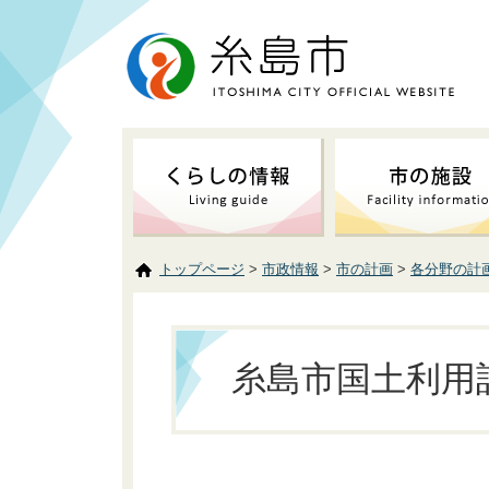
トップページ
>
市政情報
>
市の計画
>
各分野の計
糸島市国土利用