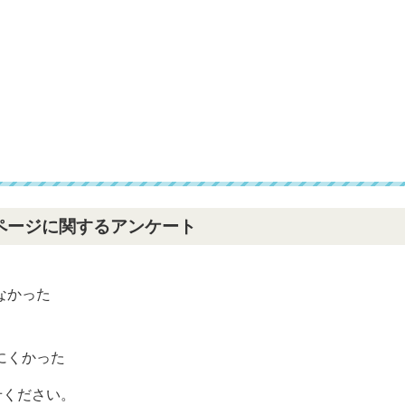
ページに関するアンケート
なかった
？
にくかった
せください。