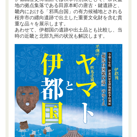
地の拠点集落である田原本町の唐古・鍵遺跡と、
畿内における「邪馬台国」の有力候補地とされる
桜井市の纒向遺跡で出土した重要文化財を含む貴
重な品々を展示します。
あわせて、伊都国の遺跡や出土品とも比較し、当
時の近畿と北部九州の状況も解説します。