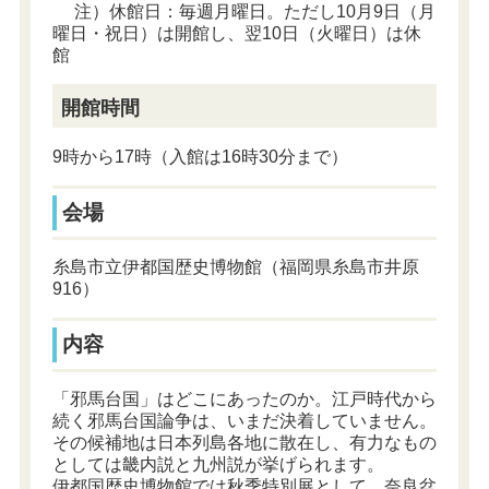
注）休館日：毎週月曜日。ただし10月9日（月
曜日・祝日）は開館し、翌10日（火曜日）は休
館
開館時間
9時から17時（入館は16時30分まで）
会場
糸島市立伊都国歴史博物館（福岡県糸島市井原
916）
内容
「邪馬台国」はどこにあったのか。江戸時代から
続く邪馬台国論争は、いまだ決着していません。
その候補地は日本列島各地に散在し、有力なもの
としては畿内説と九州説が挙げられます。
伊都国歴史博物館では秋季特別展として、奈良盆