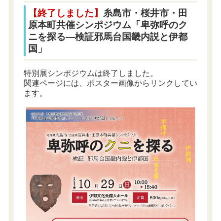
【終了しました】
糸島市・桜井市・田
原本町共催シンポジウム「卑弥呼のク
ニを探る―検証邪馬台国畿内説と伊都
国」
特別展シンポジウムは終了しました。
関連ページには、ポスター画像からリンクしてい
ます。