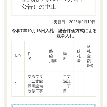
公告）の中止
更新日：2025年9月19日
令和7年10月16日入札 総合評価方式による条件
競争入札
落
落
路
落
札
件
箇
札
NO.
線・
札
金
名
所
率
川筋
者
額
(%)
(円)
交流プラ
二丈
ザ二丈館
深江
1
―
照明設備
一丁
改修工事
目