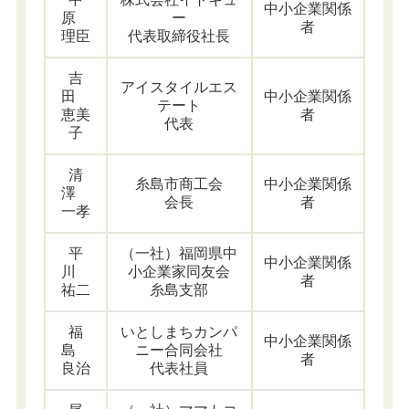
中小企業関係
原
ー
者
理臣
代表取締役社長
吉
アイスタイルエス
田
中小企業関係
テート
恵美
者
代表
子
清
糸島市商工会
中小企業関係
澤
会長
者
一孝
平
（一社）福岡県中
中小企業関係
川
小企業家同友会
者
祐二
糸島支部
福
いとしまちカンパ
中小企業関係
島
ニー合同会社
者
良治
代表社員