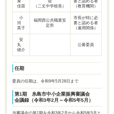
束
会
要と認める者
佳苗
（二丈中学校長）
（教育機関）
小
市長が特に必
福岡西公共職業安
河
要と認める者
定所
英子
（雇用関係）
安
丸
公募委員
雄介
任期
委員の任期は、令和9年5月28日まで
第1期 糸島市中小企業振興審議会
会議録（令和3年2月～令和5年5月）
当審議会の第1期を令和3年2月から令和5年5月と