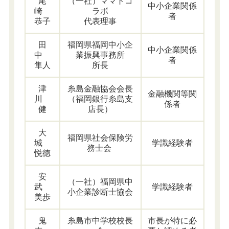
尾
（一社）ママトコ
中小企業関係
崎
ラボ
者
恭子
代表理事
田
福岡県福岡中小企
中小企業関係
中
業振興事務所
者
隼人
所長
津
糸島金融協会会長
金融機関等関
川
（福岡銀行糸島支
係者
健
店長）
大
福岡県社会保険労
城
学識経験者
務士会
悦徳
安
（一社）福岡県中
武
学識経験者
小企業診断士協会
美歩
鬼
糸島市中学校校長
市長が特に必