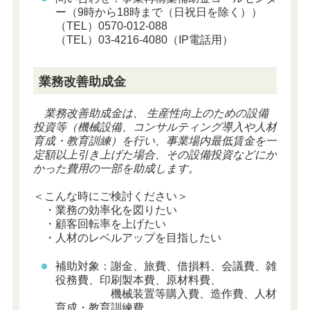
ー（9時から18時まで（日祝日を除く））
（TEL）0570-012-088
（TEL）03-4216-4080（IP電話用）
業務改善助成金
業務改善助成金は、 生産性向上のための設備
投資等（機械設備、コンサルティング導入や人材
育成・教育訓練）を行い、事業場内最低賃金を一
定額以上引き上げた場合、その設備投資などにか
かった費用の一部を助成します。
＜こんな時にご検討ください＞
・業務の効率化を図りたい
・顧客回転率を上げたい
・人材のレベルアップを目指したい
補助対象：謝金、旅費、借損料、会議費、雑
役務費、印刷製本費、原材料費、
機械装置等購入費、造作費、人材
育成・教育訓練費、