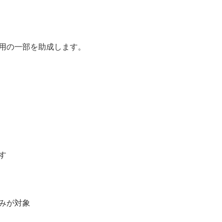
用の一部を助成します。
す
みが対象