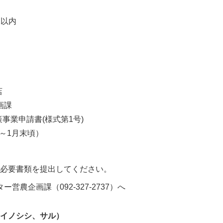
1以内
店
画課
策事業申請書(様式第1号)
月～1月末頃）
と必要書類を提出してください。
ー営農企画課（092-327-2737）へ
：イノシシ、サル）