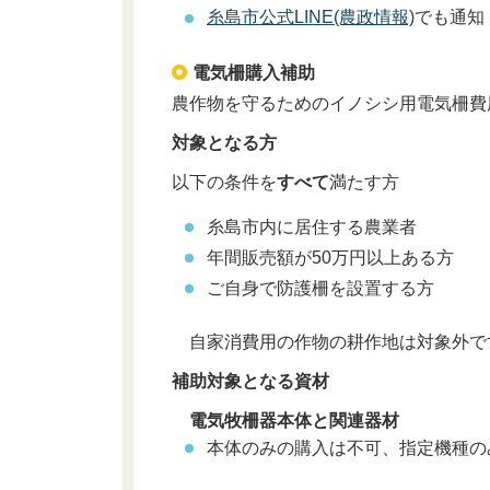
糸島市公式LINE(農政情報)
でも通知
電気柵購入補助
農作物を守るためのイノシシ用電気柵費
対象となる方
以下の条件を
すべて
満たす方
糸島市内に居住する農業者
年間販売額が50万円以上ある方
ご自身で防護柵を設置する方
自家消費用の作物の耕作地は対象外で
補助対象となる資材
電気牧柵器本体と関連器材
本体のみの購入は不可、指定機種の