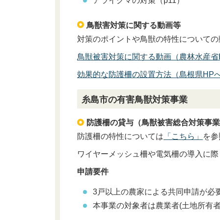
アライグマの対策（p11）
鳥獣害対策に関する動画等
対策のポイントや鳥獣の特性についての
鳥獣被害対策に関する動画（農林水産省
効果的な防護柵の設置方法（島根県HP
糸島市の有害鳥獣対策事業
防護柵の貸与（鳥獣被害総合対策事
防護柵の特性については
「こちら」
を参
ワイヤーメッシュ柵や電気柵の導入に際
申請要件
3戸以上の農家による共同申請が必
本事業の対象者は農業者(土地所有