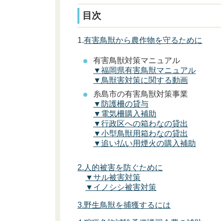
目次
1.
有害鳥獣から農作物を守るために
有害鳥獣対策マニュアル
▼
福岡県有害鳥獣マニュアル
▼鳥獣害対策に関する動画
糸島市の有害鳥獣対策事業
▼防護柵の貸与
▼電気柵購入補助
▼行政区への箱わなの貸出
▼
小型鳥獣用箱わなの貸出
▼追い払い用煙火の購入補助
2.人的被害を防ぐために
▼サル被害対策
▼イノシシ被害対策
3.野生鳥獣を捕獲するには