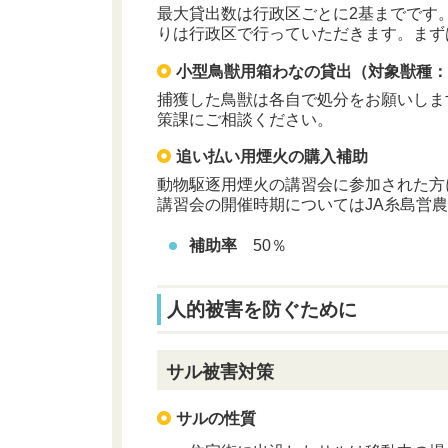
最大貸出数は行政区ごとに2基までです
りは行政区で行っていただきます。まず
小型鳥獣用箱わなの貸出（対象獣種
捕獲した鳥獣は各自で処分をお願いしま
策課にご相談ください。
追い払い用煙火の購入補助
動物駆逐用煙火の講習会に参加された方
講習会の開催時期についてはJA糸島営農企画
補助率
50％
人的被害を防ぐために
サル被害対策
サルの性質