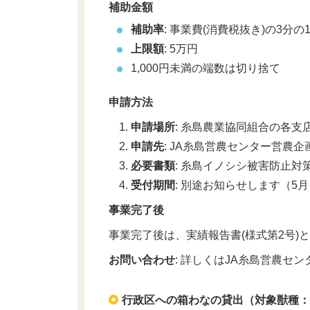
補助金額
補助率
: 事業費(消費税抜き)の3分の
上限額
: 5万円
1,000円未満の端数は切り捨て
申請方法
申請場所
: 糸島農業協同組合の各支
申請先
: JA糸島営農センター営農企
必要書類
: 糸島イノシシ被害防止対
受付期間
: 別途お知らせします（5
事業完了後
事業完了後は、実績報告書(様式第2号)
お問い合わせ
: 詳しくはJA糸島営農センタ
行政区への箱わなの貸出（対象獣種