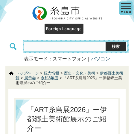
表示モード：スマートフォン｜
パソコン
トップページ
>
観光情報
>
歴史・文化・美術
>
伊都郷土美術
館
>
展示会
>
令和8年度
> 「ART糸島展2026」ー伊都郷土美
術館展示のご紹介ー
「ART糸島展2026」ー伊
都郷土美術館展示のご紹
介ー