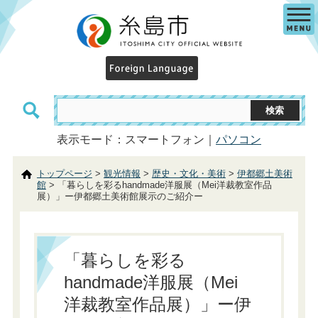
表示モード：スマートフォン｜
パソコン
トップページ
>
観光情報
>
歴史・文化・美術
>
伊都郷土美術
館
> 「暮らしを彩るhandmade洋服展（Mei洋裁教室作品
展）」ー伊都郷土美術館展示のご紹介ー
「暮らしを彩る
handmade洋服展（Mei
洋裁教室作品展）」ー伊