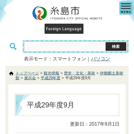
表示モード：スマートフォン｜
パソコン
トップページ
>
観光情報
>
歴史・文化・美術
>
伊都郷土美術
館
>
展示会
>
平成29年度
> 平成29年度9月
平成29年度9月
更新日：2017年9月1日