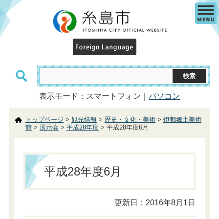
表示モード：スマートフォン｜
パソコン
トップページ
>
観光情報
>
歴史・文化・美術
>
伊都郷土美術
館
>
展示会
>
平成28年度
> 平成28年度6月
平成28年度6月
更新日：2016年8月1日