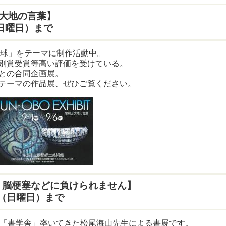
球と大地の言葉】
日曜日）まで
地球」をテーマに制作活動中。
別賞受賞等高い評価を受けている。
との合同企画展。
テーマの作品展、ぜひご覧ください。
』脳梗塞などに負けられません】
日（日曜日）まで
プ「書学舎」率いてきた松尾海山先生による書展です。