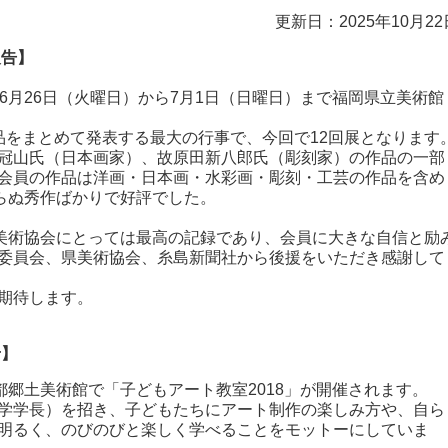
更新日：2025年10月22
報告】
6月26日（火曜日）から7月1日（日曜日）まで福岡県立美術館
品をまとめて発表する最大の行事で、今回で12回展となります
冠山氏（日本画家）、故原田新八郎氏（彫刻家）の作品の一部
会員の作品は洋画・日本画・水彩画・彫刻・工芸の作品を含め
劣らぬ秀作ばかりで好評でした。
は美術協会にとっては最高の記録であり、会員に大きな自信と励
委員会、県美術協会、糸島新聞社から後援をいただき感謝して
期待します。
せ】
都郷土美術館で「子どもアート教室2018」が開催されます。
学学長）を招き、子どもたちにアート制作の楽しみ方や、自ら
明るく、のびのびと楽しく学べることをモットーにしていま