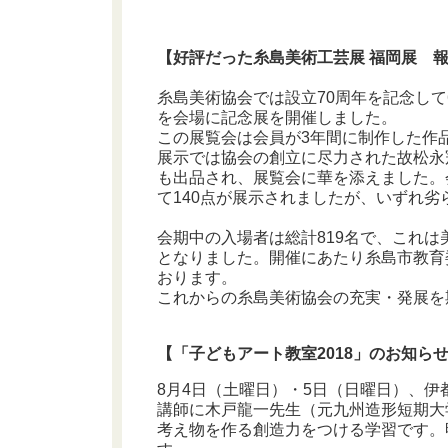
【好評だった糸島美術工芸展 福岡展 
糸島美術協会では設立70周年を記念して
を会場に記念展を開催しました。
この展覧会は会員が3年間に制作した作
展示では協会の創立に尽力された故松永
も出品され、展覧会に華を添えました。
て140点が展示されましたが、いずれ
会期中の入場者は総計819名で、これ
となりました。開催にあたり糸島市教育
おります。
これからの糸島美術協会の充実・発展を
【「子どもアート教室2018」のお知ら
8月4日（土曜日）・5日（日曜日）、伊
講師に木戸龍一先生（元九州造形短期大
考え物を作る創造力をつける学習です。