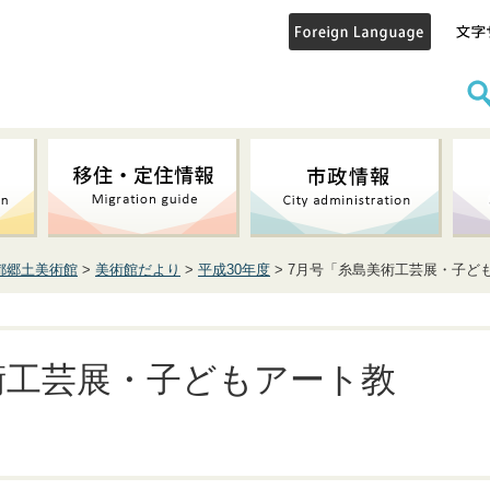
都郷土美術館
>
美術館だより
>
平成30年度
> 7月号「糸島美術工芸展・子ど
術工芸展・子どもアート教