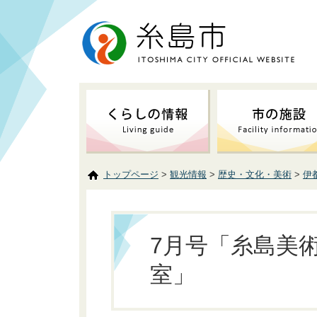
トップページ
>
観光情報
>
歴史・文化・美術
>
伊
7月号「糸島美
室」