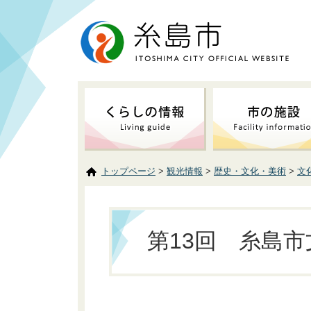
トップページ
>
観光情報
>
歴史・文化・美術
>
文
第13回 糸島