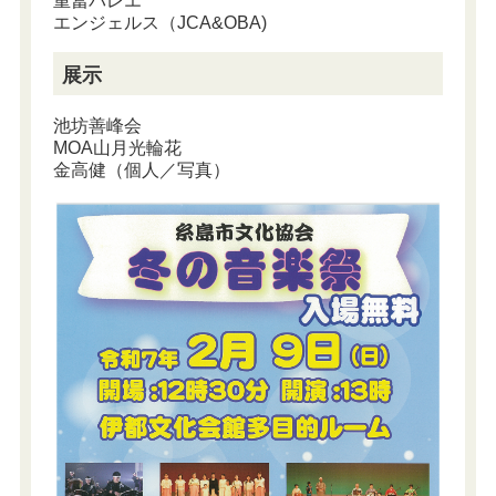
重冨バレエ
エンジェルス（JCA&OBA)
展示
池坊善峰会
MOA山月光輪花
金高健（個人／写真）