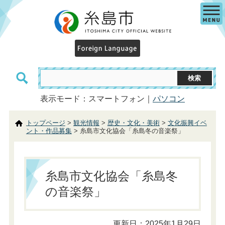
表示モード：スマートフォン｜
パソコン
トップページ
>
観光情報
>
歴史・文化・美術
>
文化振興イベ
ント・作品募集
> 糸島市文化協会「糸島冬の音楽祭」
糸島市文化協会「糸島冬
の音楽祭」
更新日：2025年1月29日