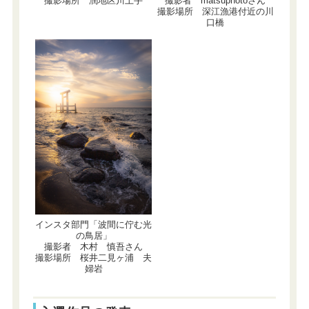
撮影場所 潤地区川土手
撮影者 matsuphotoさん
撮影場所 深江漁港付近の川
口橋
インスタ部門「波間に佇む光
の鳥居」
撮影者 木村 慎吾さん
撮影場所 桜井二見ヶ浦 夫
婦岩