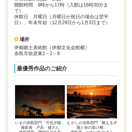
開館時間 9時から17時（入館は16時30分ま
で）
休館日 月曜日（月曜日が祝日の場合は翌平
日）、年末年始（12月29日から1月3日まで）
場所
伊都郷土美術館（伊都文化会館横）
糸島市前原東2－2－8
最優秀作品のご紹介
いまの糸島部門「可也夕陽」
むかしの糸島部門「燃える夕
撮影者 戸高 健さん
陽と命の架け橋」