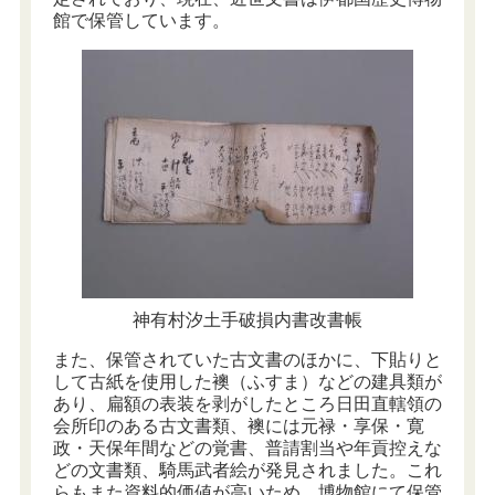
館で保管しています。
神有村汐土手破損内書改書帳
また、保管されていた古文書のほかに、下貼りと
して古紙を使用した襖（ふすま）などの建具類が
あり、扁額の表装を剥がしたところ日田直轄領の
会所印のある古文書類、襖には元禄・享保・寛
政・天保年間などの覚書、普請割当や年貢控えな
どの文書類、騎馬武者絵が発見されました。これ
らもまた資料的価値が高いため、博物館にて保管