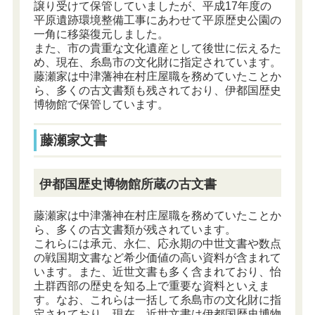
譲り受けて保管していましたが、平成17年度の
平原遺跡環境整備工事にあわせて平原歴史公園の
一角に移築復元しました。
また、市の貴重な文化遺産として後世に伝えるた
め、現在、糸島市の文化財に指定されています。
藤瀬家は中津藩神在村庄屋職を務めていたことか
ら、多くの古文書類も残されており、伊都国歴史
博物館で保管しています。
藤瀬家文書
伊都国歴史博物館所蔵の古文書
藤瀬家は中津藩神在村庄屋職を務めていたことか
ら、多くの古文書類が残されています。
これらには承元、永仁、応永期の中世文書や数点
の戦国期文書など希少価値の高い資料が含まれて
います。また、近世文書も多く含まれており、怡
土群西部の歴史を知る上で重要な資料といえま
す。なお、これらは一括して糸島市の文化財に指
定されており、現在、近世文書は伊都国歴史博物