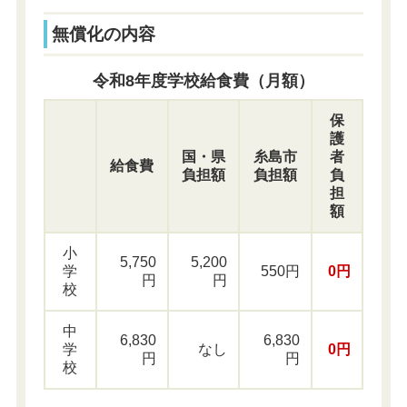
無償化の内容
令和8年度学校給食費（月額）
保
護
国・県
糸島市
者
給食費
負担額
負担額
負
担
額
小
5,750
5,200
学
550円
0円
円
円
校
中
6,830
6,830
学
なし
0
円
円
円
校