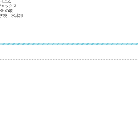
口正之
ジャックス
ひ出の歌
学校 水泳部
）