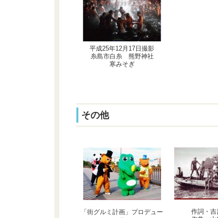
平成25年12月17日撮影
糸島市白糸 熊野神社
寒みそぎ
その他
作詞・吉
「街グルミ計画」プロデュー