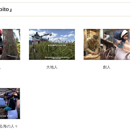
ito』
人
大地人
創人
る海の人々