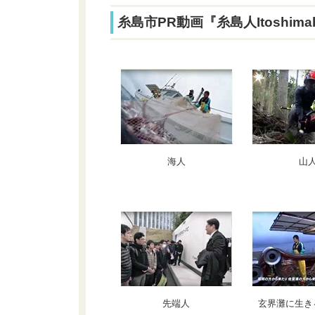
糸島市PR動画『糸島人Itoshimab
海人
山
先端人
玄界灘に生き