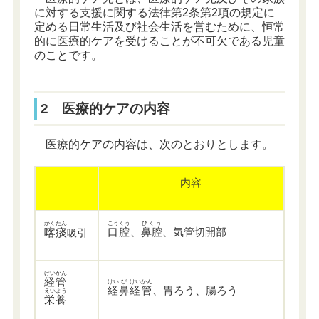
に対する支援に関する法律第2条第2項の規定に
定める日常生活及び社会生活を営むために、恒常
的に医療的ケアを受けることが不可欠である児童
のことです。
2 医療的ケアの内容
医療的ケアの内容は、次のとおりとします。
内容
かくたん
こうくう
びくう
喀痰
口腔
、
鼻腔
、気管切開部
引
吸
けいかん
経管
けい
び
けいかん
経
鼻
経管
、胃ろう、腸ろう
えいよう
栄養