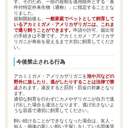
す。そのため、一部の規制を適用除外とする「条
件付特定外来生物（通称）」に指定することとな
りました。
規制開始後も、
一般家庭でペットとして飼育して
いるアカミミガメ・アメリカザリガニは、これま
で通り飼うことができます。
申請や許可、届出等
の手続きは不要です。アカミミガメ・アメリカザ
リガニが寿命を迎えるまで大切に飼育してくださ
い。
今後禁止される行為
アカミミガメ・アメリカザリガニを
池や川などの
野外に放したり、逃がしたりすることは法律で禁
止
されます。違反すると罰則・罰金の対象となり
ます。
適切な飼育を行わずにカメやザリガニが自力で逃
げ出した場合も違法となります。逃げ出さないよ
うな容器で適切に飼育してください。
飼い続けることができなくなった場合は、友人・
知人・個体の新しい飼い主探しをしている団体等