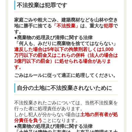
不法投棄は犯罪です
家庭ごみや粗大ごみ、建築廃材などを山林や空き
地に勝手に捨てる
「不法投棄」
は、重大な
犯罪
で
す。
●廃棄物の処理及び清掃に関する法律
「何人も、みだりに廃棄物を捨ててはならない」
違反した場合は5年以下の拘禁刑若しくは1,000
万円以下の罰金又はこれらの併科（法人の場合は
3億円以下の罰金）に処せられる場合がありま
す。
ごみはルールに従って適正に処理してください。
自分の土地に不法投棄されないために
不法投棄されたごみについては、当然不法投棄を
行った者に処理責任があります。
しかし犯人が分からない場合は
土地の所有者が処
分責任を負う
ことになります。
●廃棄物の処理及び清掃に関する法律