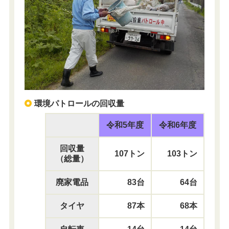
環境パトロールの回収量
令和5年度
令和6年度
回収量
107トン
103トン
（総量）
廃家電品
83台
64台
タイヤ
87本
68本