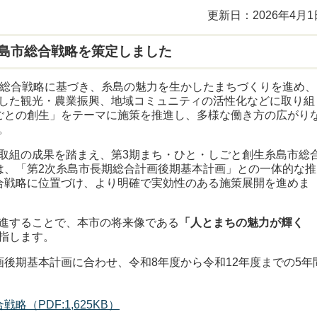
更新日：2026年4月1
島市総合戦略を策定しました
総合戦略に基づき、糸島の魅力を生かしたまちづくりを進め、
した観光・農業振興、地域コミュニティの活性化などに取り組
ごとの創生」をテーマに施策を推進し、多様な働き方の広がり
。
取組の成果を踏まえ、第3期まち・ひと・しごと創生糸島市総
は、「第2次糸島市長期総合計画後期基本計画」との一体的な推
合戦略に位置づけ、より明確で実効性のある施策展開を進めま
進することで、本市の将来像である
「人とまちの魅力が輝く
指します。
後期基本計画に合わせ、令和8年度から令和12年度までの5年
（PDF:1,625KB）