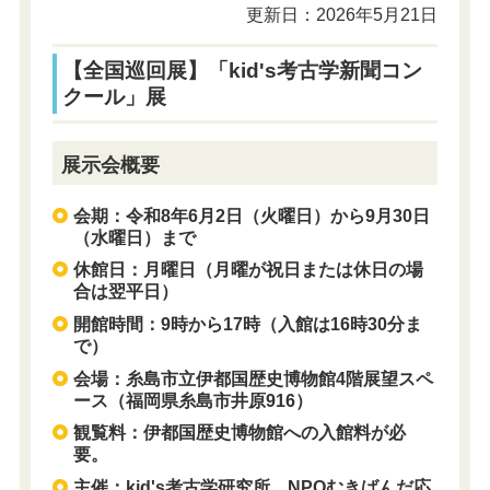
更新日：2026年5月21日
【全国巡回展】「kid's考古学新聞コン
クール」展
展示会概要
会期：令和8年6月2日（火曜日）から9月30日
（水曜日）まで
休館日：月曜日（月曜が祝日または休日の場
合は翌平日）
開館時間：9時から17時（入館は16時30分ま
で）
会場：糸島市立伊都国歴史博物館4階展望スペ
ース（福岡県糸島市井原916）
観覧料：伊都国歴史博物館への入館料が必
要。
主催：kid's考古学研究所、NPOむきばんだ応