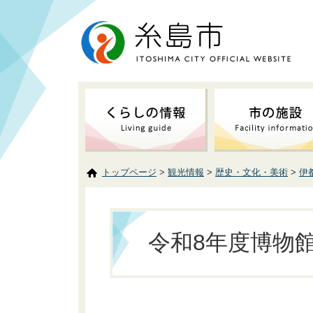
トップページ
>
観光情報
>
歴史・文化・美術
>
伊
令和8年度博物