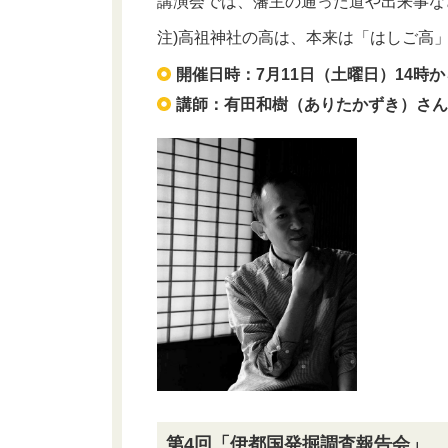
講演会では、藩主の通った道や出来事な
注)高祖神社の高は、本来は「はしご高
開催日時：7月11日（土曜日）14時から
講師：有田和樹（ありたかずき）さ
第4回「伊都国発掘調査報告会」