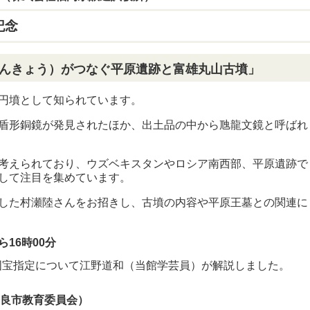
記念
もんきょう）がつなぐ平原遺跡と富雄丸山古墳」
円墳として知られています。
盾形銅鏡が発見されたほか、出土品の中から虺龍文鏡と呼ばれ
考えられており、ウズベキスタンやロシア南西部、平原遺跡で
して注目を集めています。
した村瀬陸さんをお招きし、古墳の内容や平原王墓との関連に
16時00分
と国宝指定について江野道和（当館学芸員）が解説しました。
奈良市教育委員会）