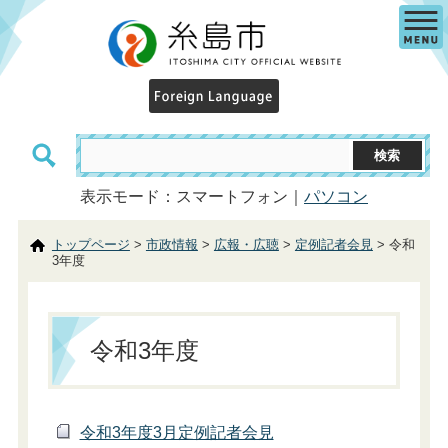
表示モード：スマートフォン｜
パソコン
トップページ
>
市政情報
>
広報・広聴
>
定例記者会見
> 令和
3年度
令和3年度
令和3年度3月定例記者会見