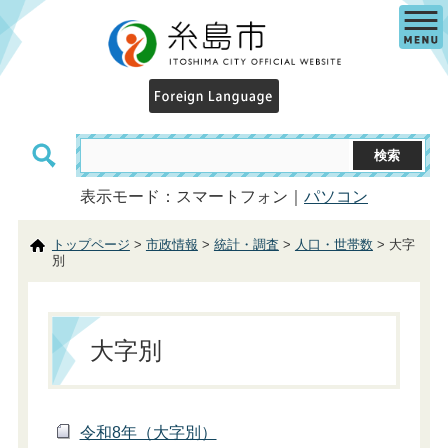
表示モード：スマートフォン｜
パソコン
トップページ
>
市政情報
>
統計・調査
>
人口・世帯数
> 大字
別
大字別
令和8年（大字別）