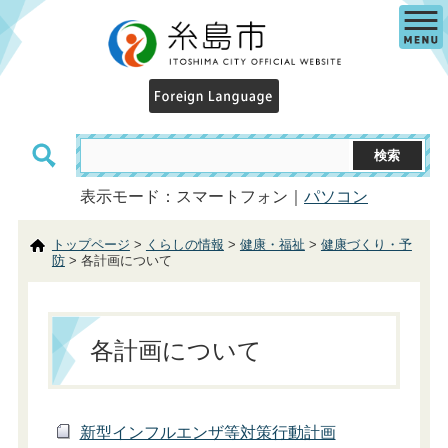
表示モード：スマートフォン｜
パソコン
トップページ
>
くらしの情報
>
健康・福祉
>
健康づくり・予
防
> 各計画について
各計画について
新型インフルエンザ等対策行動計画