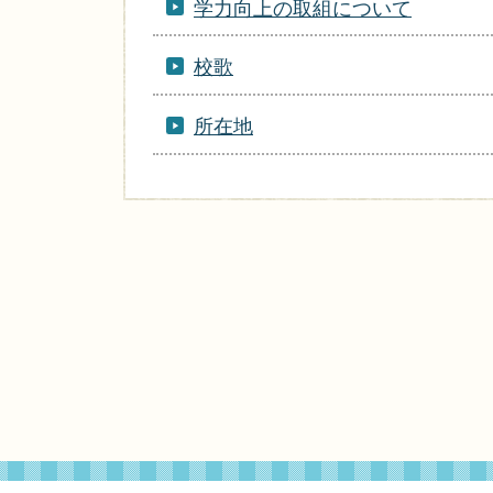
学力向上の取組について
校歌
所在地