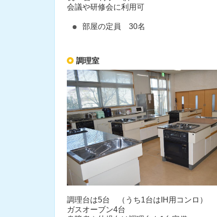
会議や研修会に利用可
部屋の定員 30名
調理室
調理台は5台 （うち1台はIH用コンロ）
ガスオーブン4台