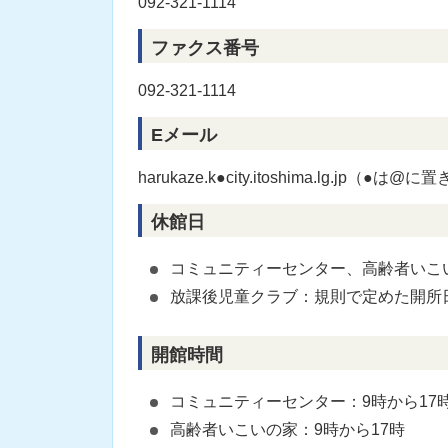
092-321-1114
ファクス番号
092-321-1114
Eメール
harukaze.k●city.itoshima.lg.jp（
休館日
コミュニティーセンター、高齢者いこい
放課後児童クラブ：規則で定めた開所
開館時間
コミュニティーセンター：9時から17
高齢者いこいの家：9時から17時