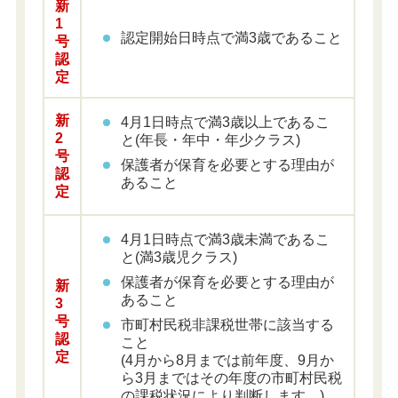
新
1
認定開始日時点で満3歳であること
号
認
定
新
4月1日時点で満3歳以上であるこ
2
と(年長・年中・年少クラス)
号
保護者が保育を必要とする理由が
認
あること
定
4月1日時点で満3歳未満であるこ
と(満3歳児クラス)
保護者が保育を必要とする理由が
新
あること
3
号
市町村民税非課税世帯に該当する
認
こと
定
(4月から8月までは前年度、9月か
ら3月まではその年度の市町村民税
の課税状況により判断します。)