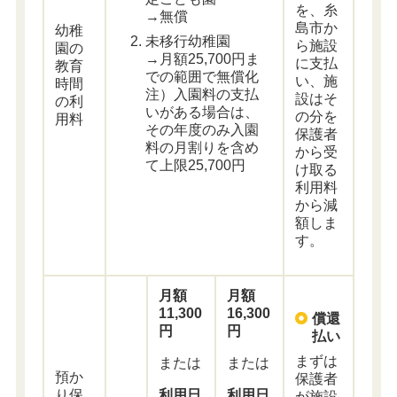
を、糸
→無償
島市か
幼稚
未移行幼稚園
ら施設
園の
→月額25,700円ま
に支払
教育
での範囲で無償化
い、施
時間
注）入園料の支払
設はそ
の利
いがある場合は、
の分を
用料
その年度のみ入園
保護者
料の月割りを含め
から受
て上限25,700円
け取る
利用料
から減
額しま
す。
月額
月額
11,300
16,300
償還
円
円
払い
まずは
または
または
預か
保護者
り保
利用日
利用日
が施設