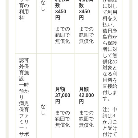
な
育の
数
数
に対し
し
利用
×450
×450
て利用
料
円
円
料を支
払い、
までの
までの
後日糸
範囲で
範囲で
島市か
無償化
無償化
ら保護
者に対
して無
認可
償化の
外保
対象と
育施
なる利
設
用料を
一時
直接給
月額
月額
預か
付しま
37,000
42,000
り
す。
円
円
病児
な
注）申
保育
し
までの
までの
請は3
ファ
範囲で
範囲で
か月ご
ミリ
無償化
無償化
と受け
ー・
付けて
サポ