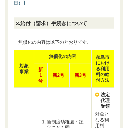
日）】
3.給付（請求）手続きについて
無償化の内容は以下のとおりです。
無償化の内容
糸島市
におけ
対象
る利用
新
事業
料の給
1
新2号
新3号
付方法
号
法定
代理
受領
対象と
なる利
新制度幼稚園・認
用料
定こども園