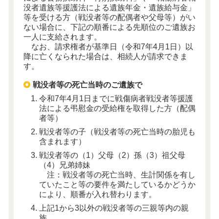
没者遺族等援護法による遺族年金・遺族給与金」
等を受ける方（戦没者等の配偶者や父母等）がい
ない場合に、下記の順番による先順位のご遺族お
一人に支給されます。
なお、請求権者が基準日（令和7年4月1日）以
降に亡くなられた場合は、相続人が請求できま
す。
戦没者等の死亡当時のご遺族で
令和7年4月1日までに戦傷病者戦没者等援護
法による弔慰金の受給権を取得した方（配偶
者等）
戦没者等の子（戦没者等の死亡当時の胎児も
含まれます）
戦没者等の（1）父母（2）孫（3）祖父母
（4）兄弟姉妹
注：戦没者等の死亡当時、生計関係を有し
ていたこと等の要件を満たしているかどうか
により、順番が入れ替わります。
上記1から3以外の戦没者等の三親等内の親
族