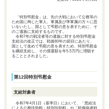
「特別弔慰金」は、先の大戦において公務等の
ため国に殉じた軍人、軍属及び準軍属の方々に思
いをいたし、国として弔慰の意を表すために、そ
のご遺族に支給するものです。
令和7年の戦没者等の遺族に対する特別弔慰金
支給法の改正では、戦後80年の節目にあたり、
国として改めて弔慰の意を表すため、特別弔慰金
を継続支給し、その償還額を年5.5万円に増額す
ることとされました。
第12回特別弔慰金
支給対象者
令和7年4月1日（基準日）において、「恩給法
による公務扶助料・特別扶助料」や「戦傷病者戦