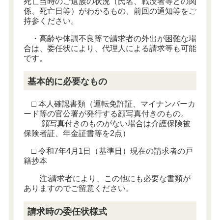
死亡当時のご遺族の状況（氏名、戦没者等との関
係、死亡日等）がわかるもの、前回の通知等をご
持参ください。
・高齢や体調不良等で請求者の外出が困難な場
合は、委任状により、代理人による請求等も可能
です。
基本的に必要なもの
□ 本人確認書類（運転免許証、マイナンバーカ
ード等の官公署が発行する顔写真付きのもの。
顔写真付きのものがない場合は介護保険被
保険者証、年金証書等を2点）
□ 令和7年4月1日（基準日）現在の請求者の戸
籍抄本
注:請求者により、この他にも必要な書類が
ありますのでご留意ください。
請求時の委任状様式