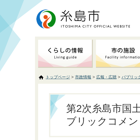
トップページ
>
市政情報
>
広報・広聴
>
パブリッ
第2次糸島市国
ブリックコメン