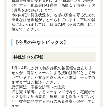
糸島警察署治安対策PTおよび糸島市防犯協会が
発行する「糸島署HAT通信（糸島安全情報）」の
6月号をお知らせします。
市内の犯罪発生状況や、地域の安全を守るための
重要な注意喚起がまとめられています。市民の皆
様におかれましては、日頃の防犯意識の向上にお
役立てください。
【今月の主なトピックス】
特殊詐欺の現状
1月～4月にかけて特殊詐欺の被害報告はありま
せんが、電話やメールによる接触は依然として続
いています。不審な連絡があった際は、一人で悩
まずまずはご相談ください。
悪質商法・不審な訪問への注意
押し売り業者によるマーキング行為や、宅配ボッ
クスを覗く配送業者、屋根工事を巡るトラブルな
ど、被害に発展する恐れのある事案が発生してい
ます。