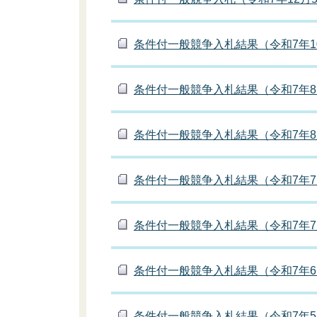
条件付一般競争入札結果（令和7年1
条件付一般競争入札結果（令和7年8
条件付一般競争入札結果（令和7年8
条件付一般競争入札結果（令和7年7
条件付一般競争入札結果（令和7年7
条件付一般競争入札結果（令和7年6
条件付一般競争入札結果（令和7年5