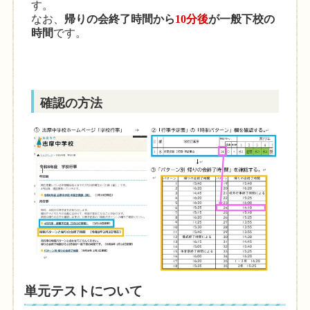
す。
なお、
帰りの会終了時間から
10
分後
が一般下校の
時間
です。
確認の方法
単元テストについて